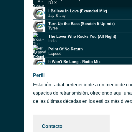
DJ X
I Believe in Love (Extended Mix)
Jay & Jay
Turn Up the Bass (Scratch It Up mix)
Tyree
The Lover Who Rocks You (All Night)
India
Point Of No Return
Exposé
It Won't Be Long - Radio Mix
Aby Cruz
It Takes 2
Perfil
The System
Estación radial perteneciente a un medio de c
Love From You
Jenni Renee
espacios de retransmisión, ofreciendo aquí una
Letting You Go
de las últimas décadas en los estilos más diver
Joey Graceffa
Get Off
Foxy
Contacto