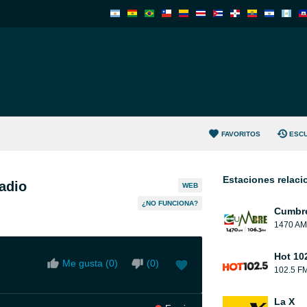
FAVORITOS
ESC
Estaciones relac
adio
WEB
¿NO FUNCIONA?
Cumbr
1470 AM
Hot 10
Me gusta (
0
)
(
0
)
102.5 F
La X