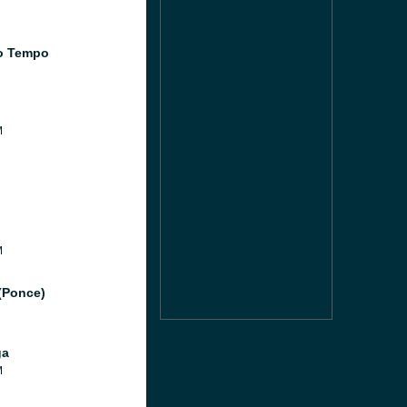
o Tempo
M
M
(Ponce)
ga
M