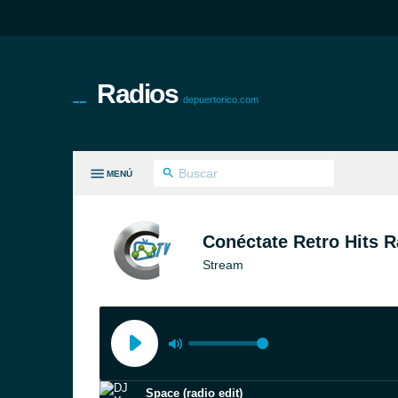
Radios
depuertorico.com
MENÚ
S GÉNEROS
Conéctate Retro Hits R
Stream
Space (radio edit)