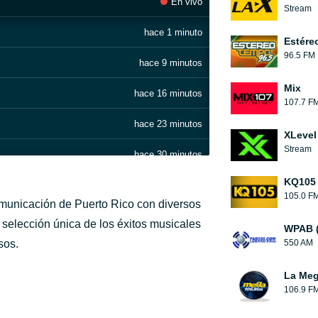
En vivo
Stream
hace 1 minuto
Estére
96.5 FM
hace 9 minutos
Mix
hace 16 minutos
107.7 F
hace 23 minutos
XLevel
Stream
hace 30 minutos
KQ105
hace 34 minutos
105.0 F
omunicación de Puerto Rico con diversos
hace 39 minutos
 selección única de los éxitos musicales
WPAB 
sos.
550 AM
hace 44 minutos
La Me
hace 54 minutos
106.9 F