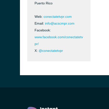
Puerto Rico
Web:
conectatetvpr.com
Email:
info@acscmpr.com
Facebook:
www.facebook.com/conectatetv
pr/
X:
@conectatetvpr