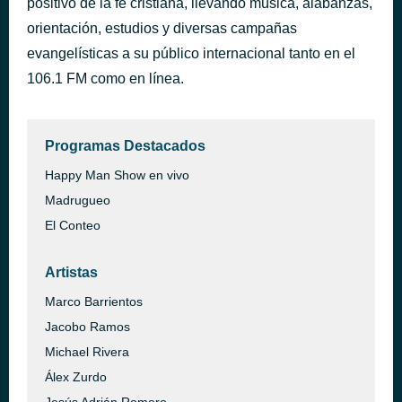
positivo de la fe cristiana, llevando música, alabanzas,
Hold On To Me (feat. AHI) - Live
orientación, estudios y diversas campañas
hace 1 hora
Lauren Daigle
evangelísticas a su público internacional tanto en el
106.1 FM como en línea.
Programas Destacados
Happy Man Show en vivo
Madrugueo
El Conteo
Artistas
Marco Barrientos
Jacobo Ramos
Michael Rivera
Álex Zurdo