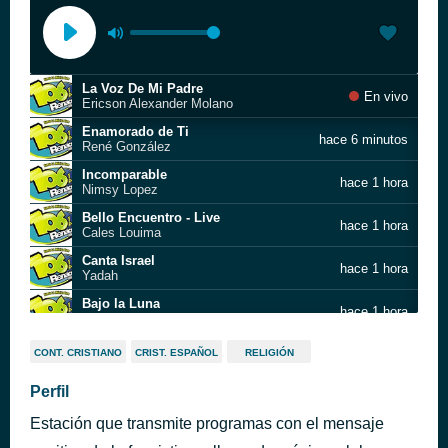
La Voz De Mi Padre
En vivo
Ericson Alexander Molano
Enamorado de Ti
hace 6 minutos
René González
Incomparable
hace 1 hora
Nimsy Lopez
Bello Encuentro - Live
hace 1 hora
Cales Louima
Canta Israel
hace 1 hora
Yadah
Bajo la Luna
hace 1 hora
Jay Kalyl
De Repente
hace 1 hora
CONT. CRISTIANO
CRIST. ESPAÑOL
RELIGIÓN
ANY PUELLO
Cristo Vivo
Perfil
hace 1 hora
Evan Craft
Estación que transmite programas con el mensaje
Alleluia - Radio Version
hace 1 hora
Elevation Worship