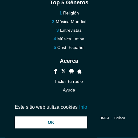
Top 5 Géneros
Religión
Música Mundial
Entrevistas
Música Latina
Crist. Español
Acerca
Incluir tu radio
Ayuda
Contáctenos
Este sitio web utiliza cookies
Info
© 2026 InstantAudio. Reservados todos los derechos. ・
DMCA
・
Política
OK
de privacidad