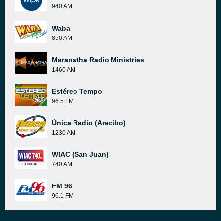
940 AM
Waba
850 AM
Maranatha Radio Ministries
1460 AM
Estéreo Tempo
96.5 FM
Única Radio (Arecibo)
1230 AM
WIAC (San Juan)
740 AM
FM 96
96.1 FM