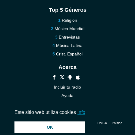
Top 5 Géneros
Religión
Música Mundial
Entrevistas
Música Latina
Crist. Español
Acerca
Incluir tu radio
Ayuda
Contáctenos
Este sitio web utiliza cookies
Info
© 2026 InstantAudio. Reservados todos los derechos. ・
DMCA
・
Política
OK
de privacidad