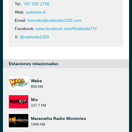
Tel.:
787 292 1700
Web:
radioisla.tv
Email:
lmorales@radioisla1320.com
Facebook:
www.facebook.com/RadioIslaTV/
X:
@radioisla1320
Estaciones relacionadas
Waba
850 AM
Mix
107.7 FM
Maranatha Radio Ministries
1460 AM