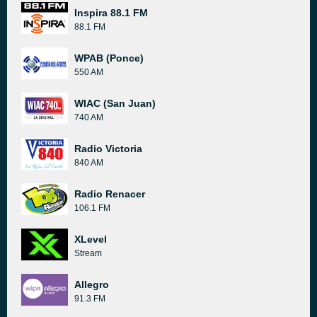
Inspira 88.1 FM
88.1 FM
WPAB (Ponce)
550 AM
WIAC (San Juan)
740 AM
Radio Victoria
840 AM
Radio Renacer
106.1 FM
XLevel
Stream
Allegro
91.3 FM