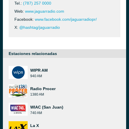
Tel.:
(787) 257 0000
Web:
www.jaguarradio.com
Facebook:
www.facebook.com/jaguarradiopr/
X:
@hashtag/jaguarradio
Estaciones relacionadas
WIPR AM
940 AM
Radio Procer
1380 AM
WIAC (San Juan)
740 AM
La X