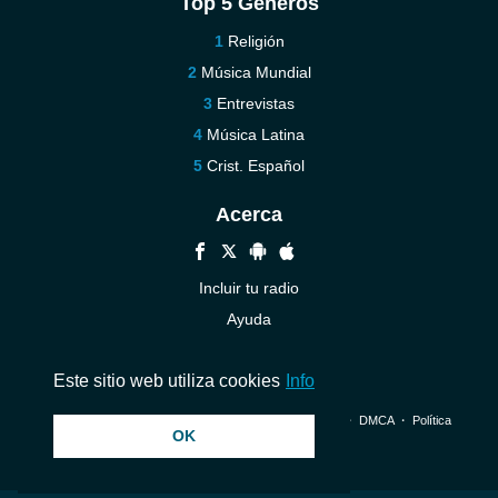
Top 5 Géneros
Religión
Música Mundial
Entrevistas
Música Latina
Crist. Español
Acerca
Incluir tu radio
Ayuda
Contáctenos
Este sitio web utiliza cookies
Info
© 2026 InstantAudio. Reservados todos los derechos. ・
DMCA
・
Política
OK
de privacidad