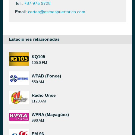
Tel.:
787 975 9728
Email:
cartas@estoespuertorico.com
Estaciones relacionadas
KQ105
105.0 FM
WPAB (Ponce)
550 AM
Radio Once
1120 AM
WPRA (Mayagüez)
990 AM
FM 96