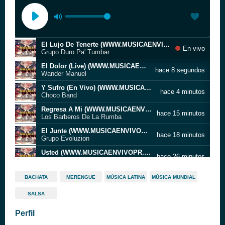
El Lujo De Tenerte (WWW.MUSICAENVIVOPR.COM)
En vivo
Grupo Duro Pa' Tumbar
El Dolor (Live) (WWW.MUSICAENVIVOPR.COM)
hace 8 segundos
Wander Manuel
Y Sufro (En Vivo) (WWW.MUSICAENVIVOPR.COM)
hace 4 minutos
Choco Band
Regresa A Mi (WWW.MUSICAENVIVOPR.COM)
hace 15 minutos
Los Barberos De La Rumba
El Junte (WWW.MUSICAENVIVOPR.COM)
hace 18 minutos
Grupo Evoluzion
Usted (WWW.MUSICAENVIVOPR.COM)
hace 26 minutos
Grupo Sin LimiT
Mix Monchy Y Alexandra (WWW.MUSICAENVIVOPR.COM)
hace 32 minutos
BACHATA
MERENGUE
MÚSICA LATINA
MÚSICA MUNDIAL
Tasha x Edward
SALSA
El Beso Que No Le Di (WWW.MUSICAENVIVOPR.COM)
hace 41 minutos
Goldo Swing x Grupo Doble Mambo
Perfil
Tattoo (WWW.MUSICAENVIVOPR.COM)
hace 45 minutos
Grupo Azote