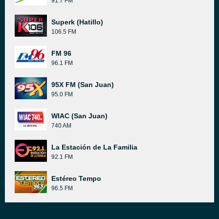
91.7 FM
Superk (Hatillo)
106.5 FM
FM 96
96.1 FM
95X FM (San Juan)
95.0 FM
WIAC (San Juan)
740 AM
La Estación de La Familia
92.1 FM
Estéreo Tempo
96.5 FM