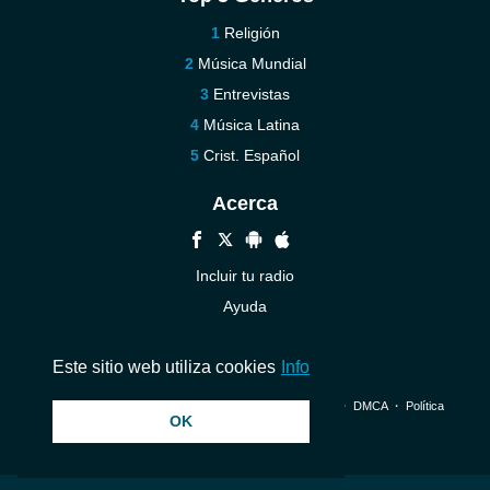
Religión
Música Mundial
Entrevistas
Música Latina
Crist. Español
Acerca
Incluir tu radio
Ayuda
Contáctenos
Este sitio web utiliza cookies
Info
© 2026 InstantAudio. Reservados todos los derechos. ・
DMCA
・
Política
OK
de privacidad