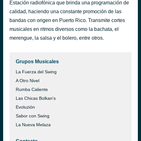
Estación radiofónica que brinda una programación de
Rumba Caliente
hace 50 minutos
calidad, haciendo una constante promoción de las
Del Alma
bandas con origen en Puerto Rico. Transmite cortes
musicales en ritmos diversos como la bachata, el
merengue, la salsa y el bolero, entre otros.
Grupos Musicales
La Fuerza del Swing
A Otro Nivel
Rumba Caliente
Las Chicas Bolkan's
Evoluzión
Sabor con Swing
La Nueva Melaza