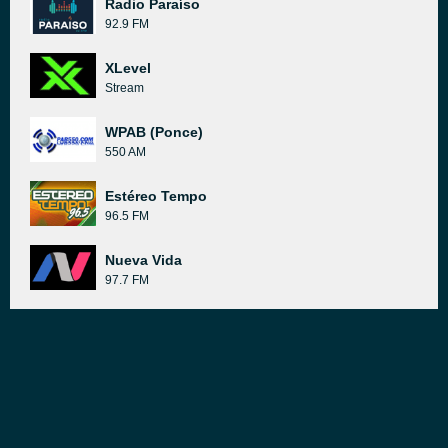
Radio Paraíso
92.9 FM
XLevel
Stream
WPAB (Ponce)
550 AM
Estéreo Tempo
96.5 FM
Nueva Vida
97.7 FM