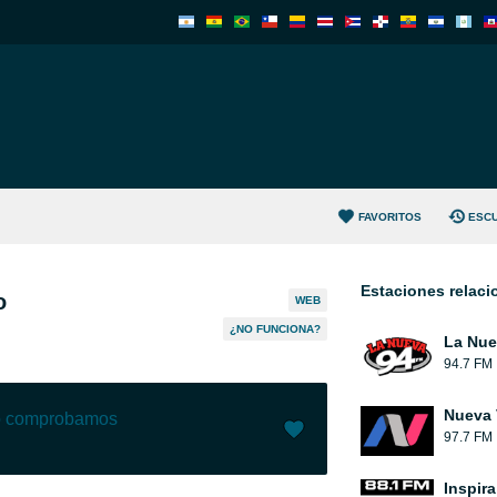
FAVORITOS
ESC
Estaciones relac
o
WEB
¿NO FUNCIONA?
La Nue
94.7 FM
Nueva 
lo comprobamos
97.7 FM
Me gusta (
0
)
(
0
)
Inspir