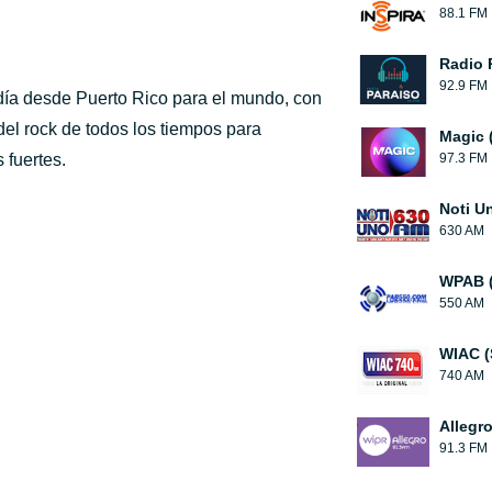
88.1 FM
Radio 
92.9 FM
 día desde Puerto Rico para el mundo, con
del rock de todos los tiempos para
Magic 
 fuertes.
97.3 FM
Noti U
630 AM
WPAB 
550 AM
WIAC (
740 AM
Allegr
91.3 FM