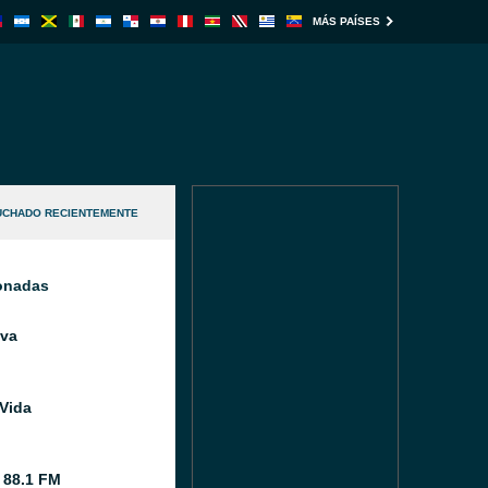
MÁS PAÍSES
UCHADO RECIENTEMENTE
ionadas
va
Vida
a 88.1 FM