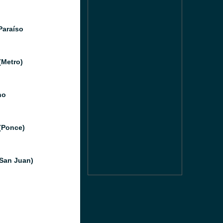
Paraíso
(Metro)
no
(Ponce)
San Juan)
o