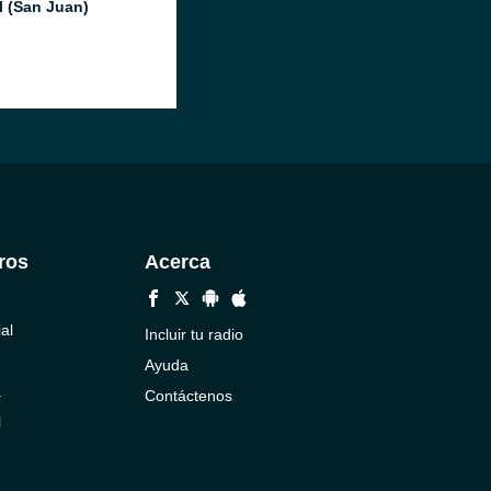
l (San Juan)
ros
Acerca
al
Incluir tu radio
Ayuda
a
Contáctenos
l