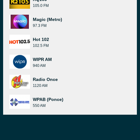
105.0 FM
Magic (Metro)
97.3 FM
Hot 102
102.5 FM
WIPR AM
940 AM
Radio Once
1120 AM
WPAB (Ponce)
550 AM