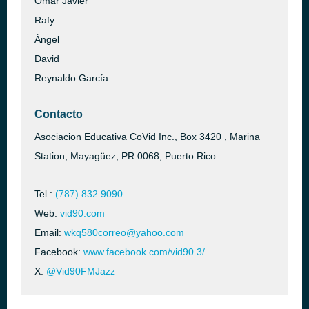
Omar Javier
Rafy
Ángel
David
Reynaldo García
Contacto
Asociacion Educativa CoVid Inc., Box 3420 , Marina
Station, Mayagüez, PR 0068, Puerto Rico
Tel.:
(787) 832 9090
Web:
vid90.com
Email:
wkq580correo@yahoo.com
Facebook:
www.facebook.com/vid90.3/
X:
@Vid90FMJazz