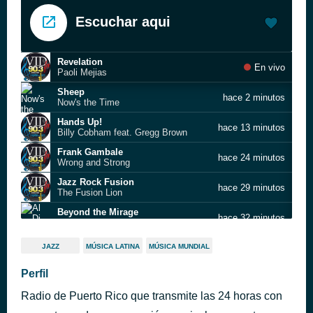
Escuchar aqui
Revelation
En vivo
Paoli Mejias
Sheep
hace 2 minutos
Now's the Time
Hands Up!
hace 13 minutos
Billy Cobham feat. Gregg Brown
Frank Gambale
hace 24 minutos
Wrong and Strong
Jazz Rock Fusion
hace 29 minutos
The Fusion Lion
Beyond the Mirage
hace 32 minutos
Al Di Meola
1
hace 37 minutos
JAZZ
MÚSICA LATINA
MÚSICA MUNDIAL
CCOCAM Promo general
Luna Nueva (Only a Dream)
Perfil
hace 42 minutos
Johannes Zetterberg
Radio de Puerto Rico que transmite las 24 horas con
Bass Dance
hace 47 minutos
Wojtek Pilichowski Band