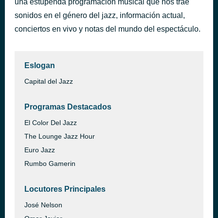
una estupenda programación musical que nos trae
A Taste for Passion
sonidos en el género del jazz, información actual,
hace 52 minutos
Jean‐Luc Ponty
conciertos en vivo y notas del mundo del espectáculo.
Eslogan
Capital del Jazz
Programas Destacados
El Color Del Jazz
The Lounge Jazz Hour
Euro Jazz
Rumbo Gamerin
Locutores Principales
José Nelson