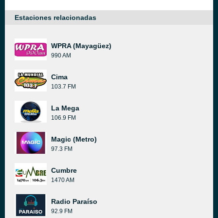
Estaciones relacionadas
WPRA (Mayagüez)
990 AM
Cima
103.7 FM
La Mega
106.9 FM
Magic (Metro)
97.3 FM
Cumbre
1470 AM
Radio Paraíso
92.9 FM