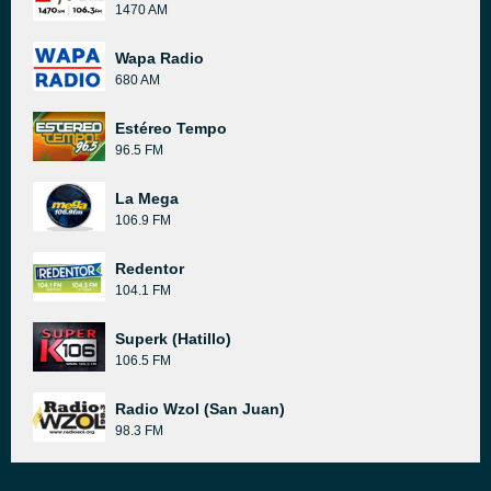
1470 AM
Wapa Radio
680 AM
Estéreo Tempo
96.5 FM
La Mega
106.9 FM
Redentor
104.1 FM
Superk (Hatillo)
106.5 FM
Radio Wzol (San Juan)
98.3 FM