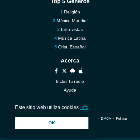
Top 5 Géneros
Religión
Música Mundial
Entrevistas
Música Latina
Crist. Español
Acerca
Incluir tu radio
Ayuda
Contáctenos
Este sitio web utiliza cookies
Info
© 2026 InstantAudio. Reservados todos los derechos. ・
DMCA
・
Política
OK
de privacidad