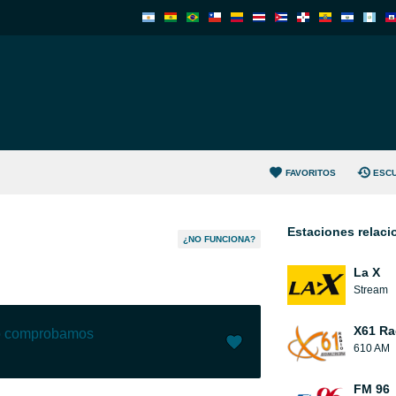
FAVORITOS
ESC
Estaciones relac
¿NO FUNCIONA?
La X
Stream
X61 Ra
lo comprobamos
610 AM
Me gusta (
0
)
(
0
)
FM 96