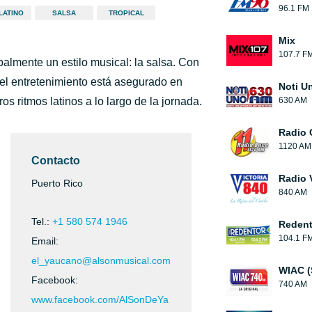
96.1 FM
LATINO
SALSA
TROPICAL
Mix
107.7 F
palmente un estilo musical: la salsa. Con
el entretenimiento está asegurado en
Noti U
 ritmos latinos a lo largo de la jornada.
630 AM
Radio 
1120 AM
Contacto
Radio V
Puerto Rico
840 AM
Tel.:
+1 580 574 1946
Redent
104.1 F
Email:
el_yaucano@alsonmusical.com
WIAC (
Facebook:
740 AM
www.facebook.com/AlSonDeYa