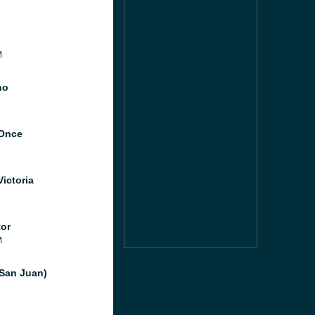
M
no
Once
ictoria
or
M
San Juan)